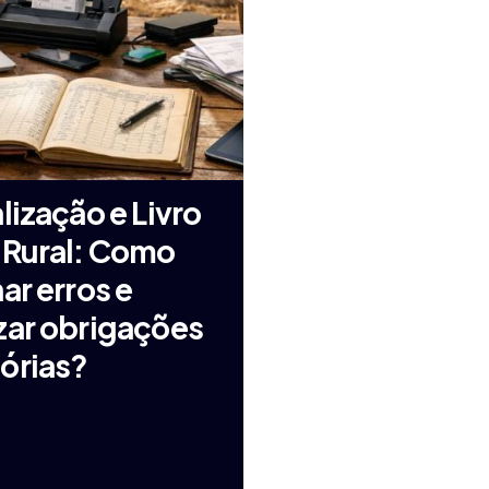
lização e Livro
 Rural: Como
ar erros e
zar obrigações
órias?