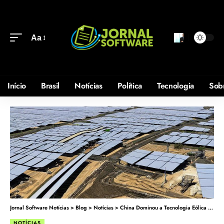
Aa
Início
Brasil
Notícias
Política
Tecnologia
Sob
Jornal Software Notícias
>
Blog
>
Notícias
>
China Dominou a Tecnologia Eólica com Turbina de 26 MW!
NOTÍCIAS