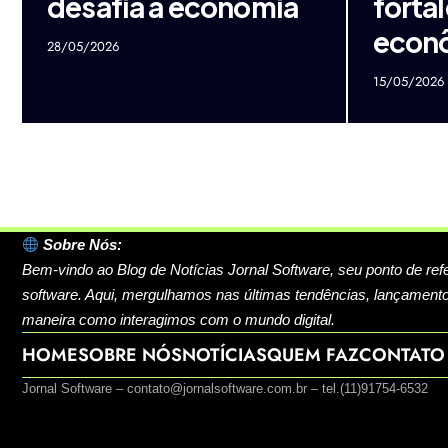
desafia a economia
forta
econô
28/05/2026
15/05/2026
Sobre Nós:
Bem-vindo ao Blog de Notícias Jornal Software, seu ponto de ref
software. Aqui, mergulhamos nas últimas tendências, lançamento
maneira como interagimos com o mundo digital.
HOME
SOBRE NÓS
NOTÍCIAS
QUEM FAZ
CONTATO
Jornal Software –
contato@jornalsoftware.com.br
– tel.(11)91754-6532