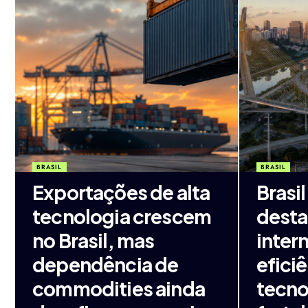
BRASIL
BRASIL
Exportações de alta
Brasi
tecnologia crescem
dest
no Brasil, mas
inter
dependência de
eficiê
commodities ainda
tecno