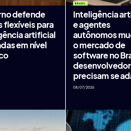
BRASIL
rno defende
Inteligência arti
 flexíveis para
e agentes
gência artificial
autônomos m
das em nível
o mercado de
sco
software no Bra
desenvolvedor
precisam se ad
08/07/2026