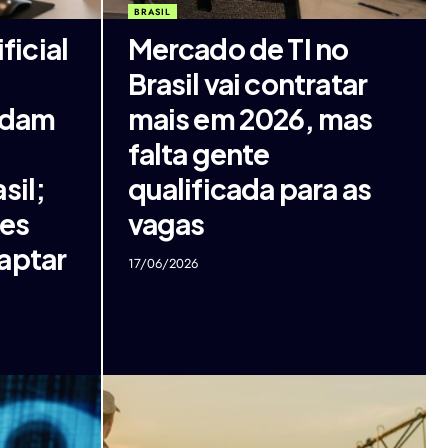
BRASIL
ficial
Mercado de TI no
Brasil vai contratar
udam
mais em 2026, mas
falta gente
sil;
qualificada para as
es
vagas
aptar
17/06/2026