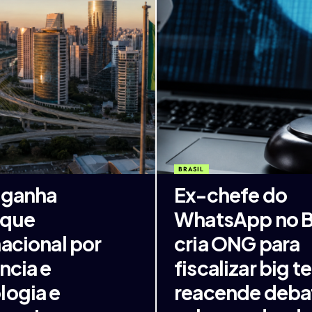
BRASIL
l ganha
Ex-chefe do
aque
WhatsApp no Br
nacional por
cria ONG para
ncia e
fiscalizar big t
logia e
reacende deba