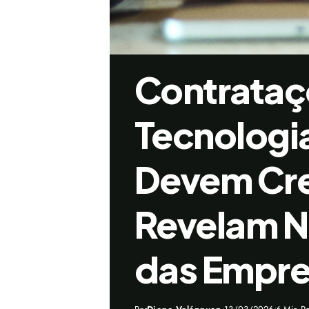
Contrataç
Tecnologia
Devem Cre
Revelam N
das Empre