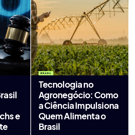
BRASIL
Tecnologia no
asil
Agronegócio: Como
a Ciência Impulsiona
echs e
Quem Alimenta o
te
Brasil