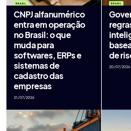
BRASIL
BRASIL
CNPJ alfanumérico
Gove
entra em operação
regras
no Brasil: o que
inteli
muda para
basea
softwares, ERPs e
de ri
sistemas de
20/07/2026
cadastro das
empresas
31/07/2026