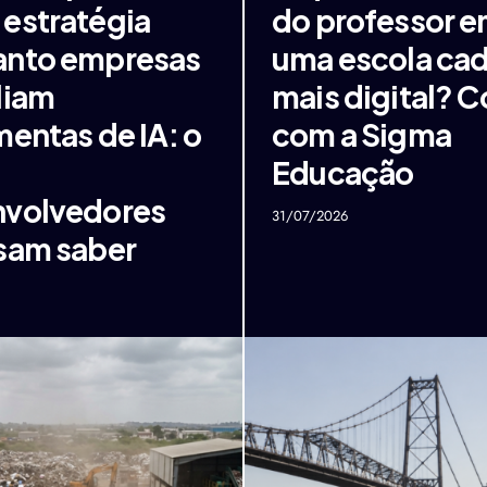
estratégia
do professor 
anto empresas
uma escola cad
liam
mais digital? C
mentas de IA: o
com a Sigma
Educação
nvolvedores
31/07/2026
sam saber