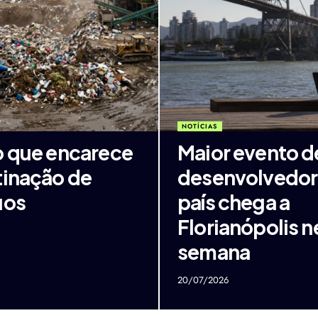
NOTÍCIAS
o que encarece
Maior evento d
tinação de
desenvolvedor
uos
país chega a
Florianópolis n
semana
20/07/2026