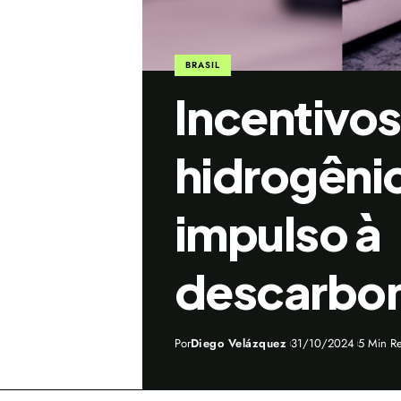
BRASIL
Incentivos
hidrogêni
impulso à
descarbon
Por
Diego Velázquez
31/10/2024
5 Min R