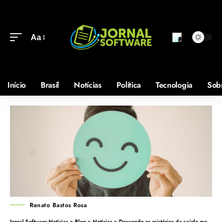
Aa
Início
Brasil
Notícias
Política
Tecnologia
Sob
Renato Bastos Rosa
Jornal Software Notícias
>
Blog
>
Notícias
>
Desvende os mistérios da saúde mental moderna: soluções criativas para um mundo em mudança