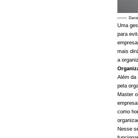
Danie
Uma gest
para evi
empresar
mais din
a organi
Organiz
Além da 
pela org
Master o
empresas
como hom
organiz
Nesse se
funciona