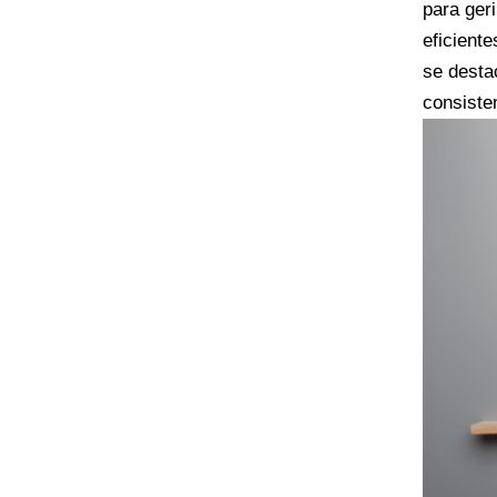
para ger
eficient
se desta
consiste