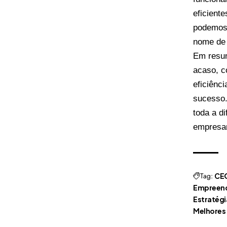
eficient
podemos 
nome de 
Em resum
acaso, c
eficiênc
sucesso.
toda a d
empresar
Tag:
CEO
Empreend
Estratégi
Melhores 