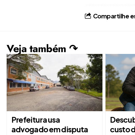
Compartilhe e
Veja também ↷
Prefeitura usa
Descub
advogado em disputa
custo d