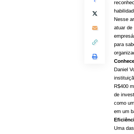
reconhec
habilida
Nesse ar
atuar de
empresár
para sab
organiza
Conhece
Daniel V
institui
R$400 mi
de inves
como um 
em um ba
Eficiênc
Uma das 