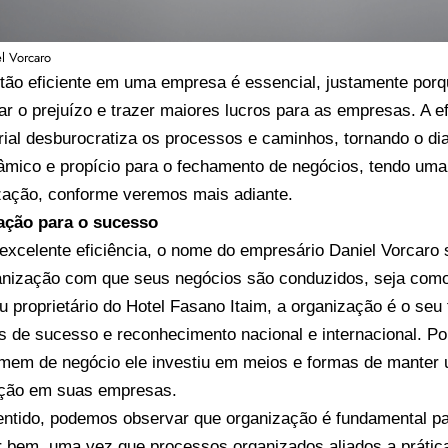
l Vorcaro
ão eficiente em uma empresa é essencial, justamente porq
tar o prejuízo e trazer maiores lucros para as empresas. A e
ial desburocratiza os processos e caminhos, tornando o di
âmico e propício para o fechamento de negócios, tendo uma
zação, conforme veremos mais adiante.
ação para o sucesso
excelente eficiência, o nome do empresário Daniel Vorcar
anização com que seus negócios são conduzidos, seja co
u proprietário do Hotel Fasano Itaim, a organização é o seu 
 de sucesso e reconhecimento nacional e internacional. Po
em de negócio ele investiu em meios e formas de manter 
ação em suas empresas.
ntido, podemos observar que organização é fundamental pa
r bem, uma vez que processos organizados aliados a prátic