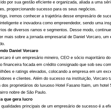
ido por sua gestão eficiente e organizada, aliada a uma séri
des, proporcionando sucesso para os seus negócios.
tigo, iremos conhecer a trajetória desse empresário de suc
 inteligente e inovadora como empreendedor, sendo uma ins
ios de diversos ramos e segmentos. Desse modo, continue a 
er mais sobre a jornada empresarial de Daniel Vorcaro, um 
do.
ndo Daniel Vorcaro
orcaro é um empresário mineiro, CEO e sócio majoritário d
ção financeira focada em crédito consignado que sob seu co
lhões e ratings elevados, colocando a empresa em um exce
tidores e clientes. Além do sucesso na instituição, Vorcaro
dos proprietários do luxuoso Hotel Fasano Itaim, um hotel 5
irro nobre de São Paulo.
ia que gera lucro
qualidades principais de um empresário de sucesso é a efi