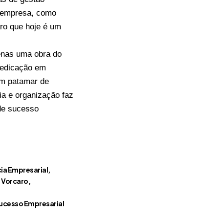
da empresa, como
ro que hoje é um
enas uma obra do
dedicação em
um patamar de
ia e organização faz
 de sucesso
cia Empresarial
l Vorcaro
ucesso Empresarial