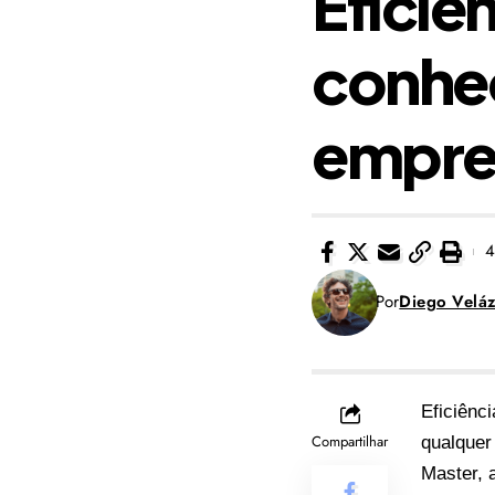
Eficiê
conheç
empre
4
Por
Diego Velá
Eficiênc
Compartilhar
qualquer
Master, 