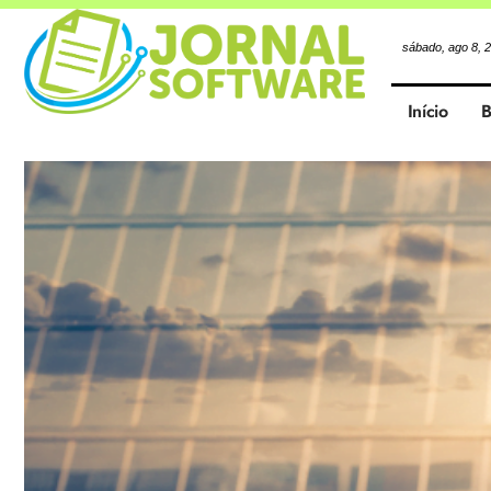
sábado, ago 8, 
Início
B