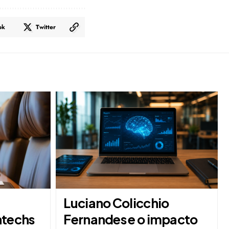
ok
Twitter
a
Luciano Colicchio
ntechs
Fernandes e o impacto