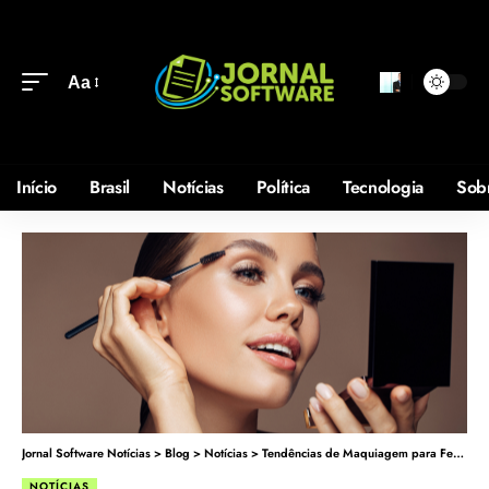
Aa
Início
Brasil
Notícias
Política
Tecnologia
Sob
Jornal Software Notícias
>
Blog
>
Notícias
>
Tendências de Maquiagem para Festas de Final de Ano: O Guia Completo para Brilhar nas Celebrações
NOTÍCIAS