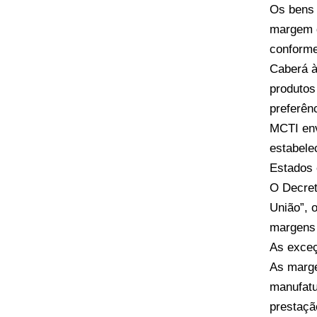
Os bens 
margem d
conforme
Caberá à
produtos
preferên
MCTI env
estabele
Estados 
O Decret
União”, 
margens 
As exce
As marge
manufatu
prestação