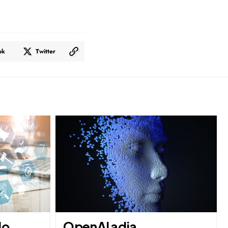
ok
Twitter
do
OpenAI adia