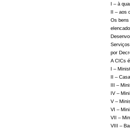
I – à qu
II – aos
Os bens 
elencado
Desenvol
Serviços
por Decr
A CICs é
I – Mini
II – Cas
III – Min
IV – Min
V – Mini
VI – Min
VII – Mi
VIII – B