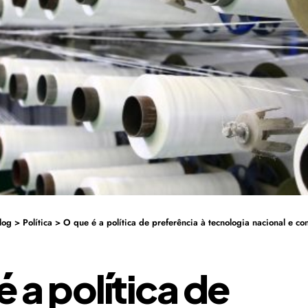
log
>
Política
>
O que é a política de preferência à tecnologia nacional e co
é a política de