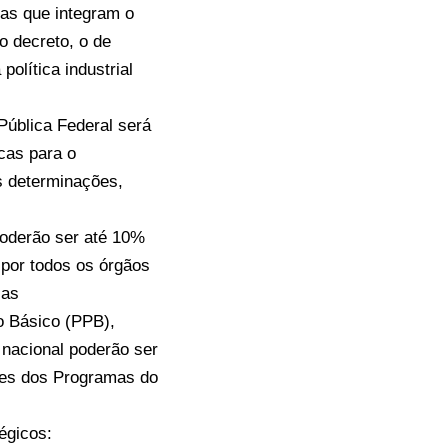
mas que integram o
o decreto, o de
olítica industrial
Pública Federal será
cas para o
s determinações,
poderão ser até 10%
 por todos os órgãos
ias
o Básico (PPB),
 nacional poderão ser
ões dos Programas do
égicos: