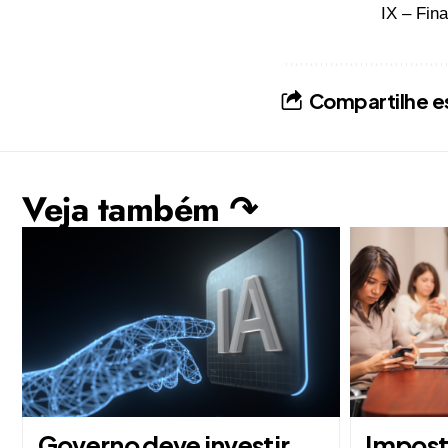
IX – Fin
Compartilhe e
Veja também ↷
Governo deve investir
Impost