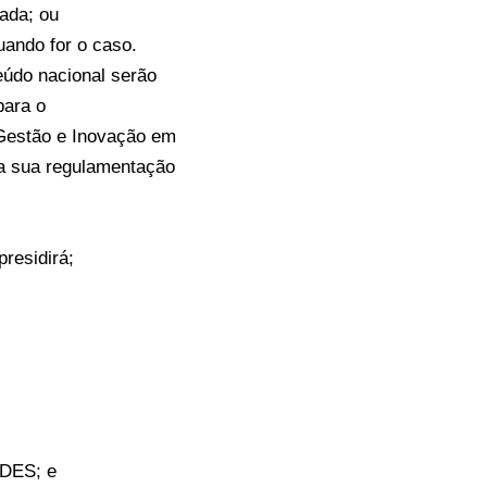
tada; ou
uando for o caso.
eúdo nacional serão
para o
 Gestão e Inovação em
 a sua regulamentação
residirá;
NDES; e