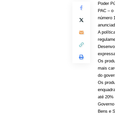
Poder Pú
PAC – o 
número 1
anunciad
A políti
regulame
Desenvol
expressa
Os produ
mais car
do gover
Os produ
enquadra
até 20% 
Governo 
Bens e S