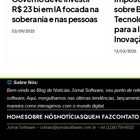
R$ 23 bi em IA focada na
sobre B
soberania e nas pessoas
Tecnol
para a 
03/09/2025
Inovaçã
13/03/2026
Sobre Nós:
Bem-vindo ao Blog de Notícias Jornal Software, seu ponto de ref
software. Aqui, mergulhamos nas últimas tendências, lançamento
maneira como interagimos com o mundo digital.
HOME
SOBRE NÓS
NOTÍCIAS
QUEM FAZ
CONTATO
Jornal Software –
contato@jornalsoftware.com.br
– tel.(11)91754-6532