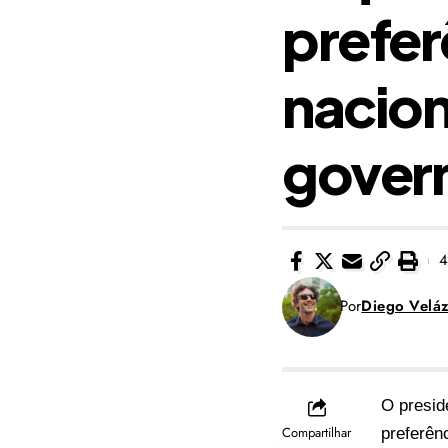
prefer
nacion
gover
4
Por
Diego Velá
O presid
Compartilhar
preferên