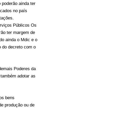
 poderão ainda ter
icados no país
tações.
rviços Públicos Os
erão ter margem de
do ainda o Mdic e o
o do decreto com o
“demais Poderes da
o também adotar as
aos bens
de produção ou de