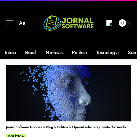
Aa
Início
Brasil
Notícias
Política
Tecnologia
Sob
Jornal Software Notícias
>
Blog
>
Política
>
OpenAI adia lançamento do “modo voz” para julho
POLÍTICA