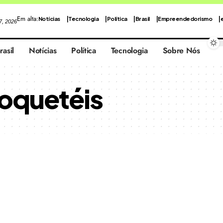
Em alta:
Notícias
Tecnologia
Política
Brasil
Empreendedorismo
 7, 2026
rasil
Notícias
Política
Tecnologia
Sobre Nós
oquetéis