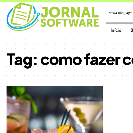
sexta-feira, ago
Início
B
Tag:
como fazer c