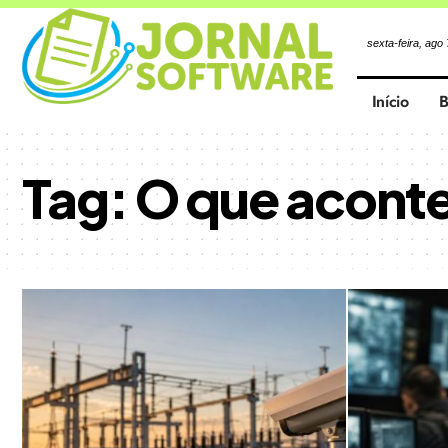
sexta-feira, ago
Início
B
Tag:
O que aconte