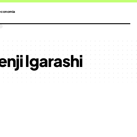
economia
nji Igarashi