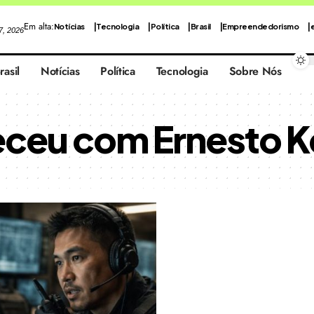
Em alta:
Notícias
Tecnologia
Política
Brasil
Empreendedorismo
 7, 2026
rasil
Notícias
Política
Tecnologia
Sobre Nós
ceu com Ernesto Ke