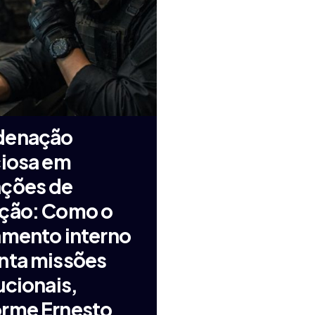
denação
ciosa em
ções de
ção: Como o
amento interno
nta missões
ucionais,
rme Ernesto