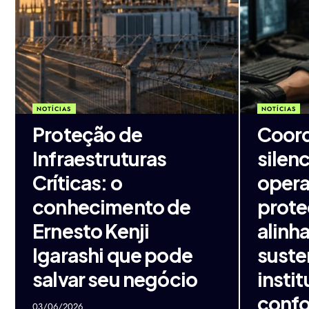
NOTÍCIAS
NOTÍCIAS
Proteção de
Coor
Infraestruturas
silen
Críticas: o
opera
conhecimento de
prote
Ernesto Kenji
alinh
Igarashi que pode
suste
salvar seu negócio
instit
confo
03/06/2026