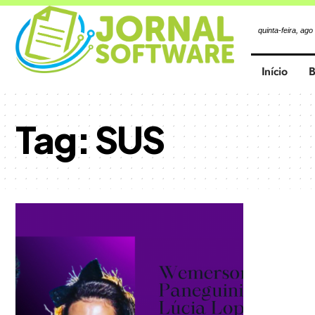
quinta-feira, ago
Início
B
Tag:
SUS