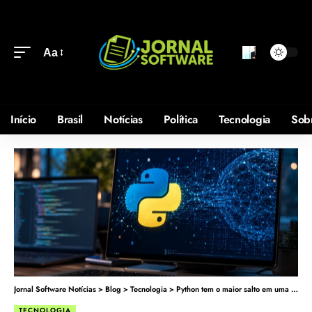
Aa
Início
Brasil
Notícias
Política
Tecnologia
Sob
Jornal Software Notícias
>
Blog
>
Tecnologia
>
Python tem o maior salto em uma década e expõe uma virada na relação dos programadores com a IA
TECNOLOGIA