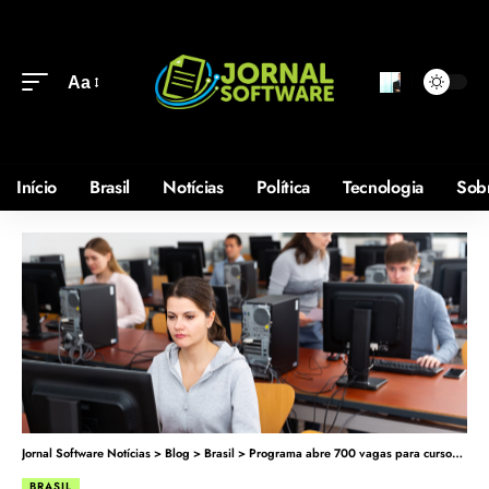
Aa
Início
Brasil
Notícias
Política
Tecnologia
Sob
Jornal Software Notícias
>
Blog
>
Brasil
>
Programa abre 700 vagas para cursos em diversas áreas da tecnologia em AL
BRASIL