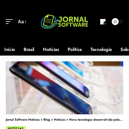
Aa
Início
Brasil
Notícias
Política
Tecnologia
Sob
Jornal Software Notícias
>
Blog
>
Notícias
>
Nova tecnologia desenvolvida pela LG promete deixar celulares mais finos
NOTÍCIAS