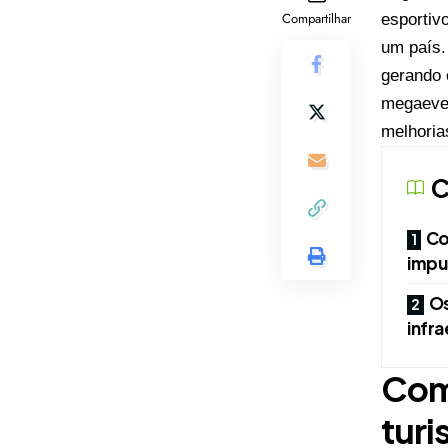
Compartilhar
esportiv
um país.
gerando 
megaeven
melhoria
C
Co
impu
Os
infra
Com
tur