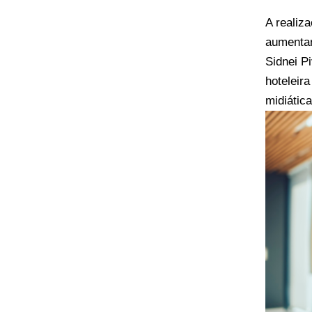
A realiz
aumentan
Sidnei P
hoteleir
midiática