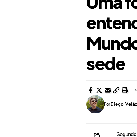
Uma fo
enten
Mundo
sede
4
Por
Diego Velá
Segundo