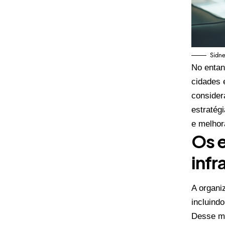
Sidne
No entan
cidades 
consider
estratég
e melhora
Os e
infr
A organi
incluind
Desse mo