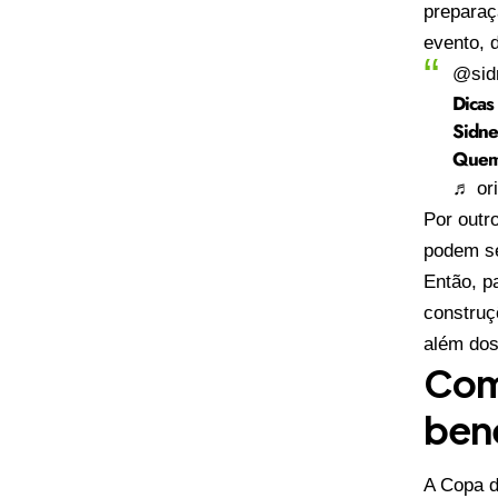
preparaç
evento, 
@sid
Dicas
Sidne
Quem
♬ ori
Por outr
podem se
Então, p
construç
além dos
Como
ben
A Copa d