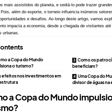
os mais assistidos do planeta, e sediá-lo pode trazer grand
 Pois, além do esporte, o torneio influencia inúmeros setore
oportunidades e desafios. Ao longo deste artigo, vamos exp
to impacta a economia, desde a chegada de visitantes até
s urbanas.
ontents
mo a Copa do Mundo
Como os patrocín
lsiona o turismo?
beneficiam?
 efeitos nos investimentos em
Uma Copa do Mu
estrutura
divisor de águas na
o a Copa do Mundo impulsio
ismo?