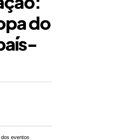
ação:
opa do
país-
 dos eventos