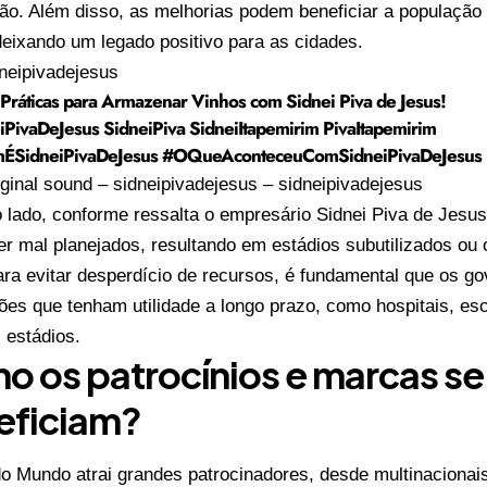
ão. Além disso, as melhorias podem beneficiar a populaçã
deixando um legado positivo para as cidades.
neipivadejesus
 Práticas para Armazenar Vinhos com Sidnei Piva de Jesus!
iPivaDeJesus SidneiPiva SidneiItapemirim PivaItapemirim
ÉSidneiPivaDeJesus
#OQueAconteceuComSidneiPivaDeJesus
ginal sound – sidneipivadejesus – sidneipivadejesus
o lado, conforme ressalta o empresário Sidnei Piva de Jesus
r mal planejados, resultando em estádios subutilizados ou
ara evitar desperdício de recursos, é fundamental que os g
ões que tenham utilidade a longo prazo, como hospitais, esc
 estádios.
 os patrocínios e marcas se
eficiam?
o Mundo atrai grandes patrocinadores, desde multinacionais