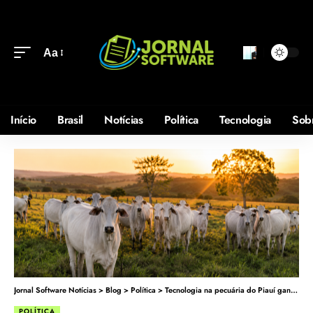
Aa
Início
Brasil
Notícias
Política
Tecnologia
Sob
Jornal Software Notícias
>
Blog
>
Política
>
Tecnologia na pecuária do Piauí ganha força como resposta aos desafios do campo
POLÍTICA