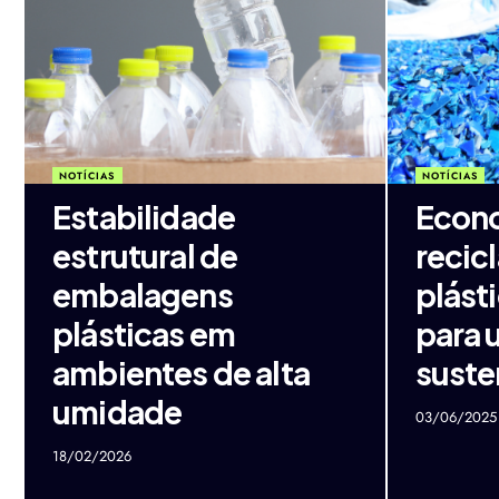
NOTÍCIAS
NOTÍCIAS
Estabilidade
Econo
estrutural de
recic
embalagens
plást
plásticas em
para 
ambientes de alta
suste
umidade
03/06/2025
18/02/2026