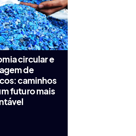
mia circular e
lagem de
icos: caminhos
um futuro mais
ntável