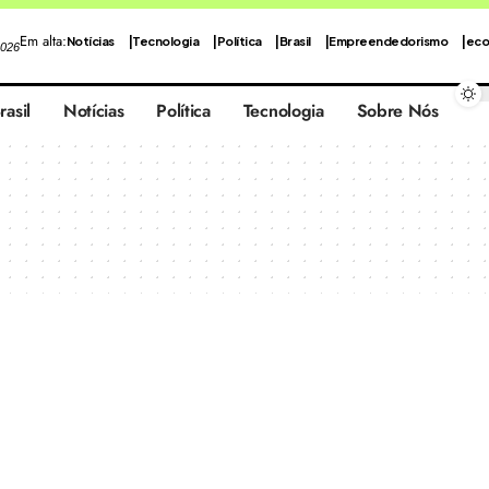
Em alta:
Notícias
Tecnologia
Política
Brasil
Empreendedorismo
eco
2026
rasil
Notícias
Política
Tecnologia
Sobre Nós