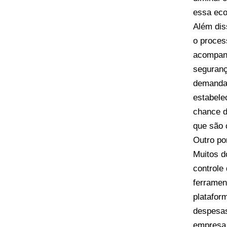
essa eco
Além dis
o proces
acompanh
seguranç
demanda,
estabele
chance d
que são
Outro po
Muitos d
controle
ferramen
platafor
despesas
empresa.