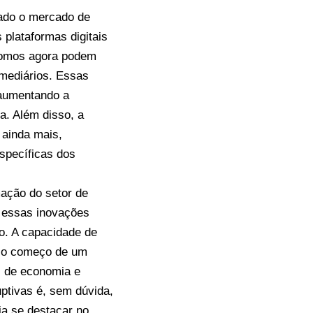
ado o mercado de
plataformas digitais
ônomos agora podem
rmediários. Essas
 aumentando a
a. Além disso, a
 ainda mais,
specíficas dos
mação do setor de
 essas inovações
o. A capacidade de
s o começo de um
s de economia e
uptivas é, sem dúvida,
ja se destacar no