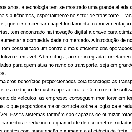
mos anos, a tecnologia tem se mostrado uma grande aliada
onais autônomos, especialmente no setor de transporte. Tra
os, que desempenham papel fundamental na movimentação 
ias, têm encontrado na inovação digital a chave para otimiz
 aumentar a competitividade no mercado. A introdução de n
 tem possibilitado um controle mais eficiente das operações
dutivo e rentável. A tecnologia, ao ser integrada corretamen
dades para quem atua no ramo do transporte, seja em grand
os.
aiores benefícios proporcionados pela tecnologia às trans
s é a redução de custos operacionais. Com o uso de softw
ento de veículos, as empresas conseguem monitorar em tem
as, o que proporciona maior controle sobre a logística e r
vel. Esses sistemas também são capazes de otimizar rotas
onamentos e reduzindo a quantidade de quilômetros rodados,
os gastos com manutenção e aumenta a eficiência da frota.