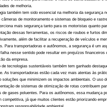
dades de melhoria.
ogia também tem sido essencial na melhoria da segurança no
 câmeras de monitoramento e sistemas de bloqueio e rast
porciona mais segurança tanto para os motoristas quanto pa
tação dessas ferramentas, os riscos de roubos e furtos d
ativamente, além de facilitar a recuperação de veículos e m
es. Para transportadoras e autônomos, a segurança é um asp
 falha nesse sentido pode resultar em prejuízos financeiros
ção da empresa.
 de tecnologias sustentáveis também tem ganhado destaque
te. As transportadoras estão cada vez mais atentas às práti
 soluções que minimizem os impactos ambientais. O uso de 
entação de sistemas de otimização de rotas contribuem pa
 de gases poluentes. Para os autônomos, essa mudança p
 competitiva, já que muitos clientes estão priorizando empr
nstram responsabilidade ambiental.