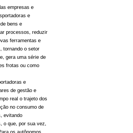
 das empresas e
nsportadoras e
de bens e
ar processos, reduzir
ovas ferramentas e
, tornando o setor
te, gera uma série de
es frotas ou como
portadoras e
ares de gestão e
po real o trajeto dos
edução no consumo de
, evitando
 o que, por sua vez,
 Para os autônomos,