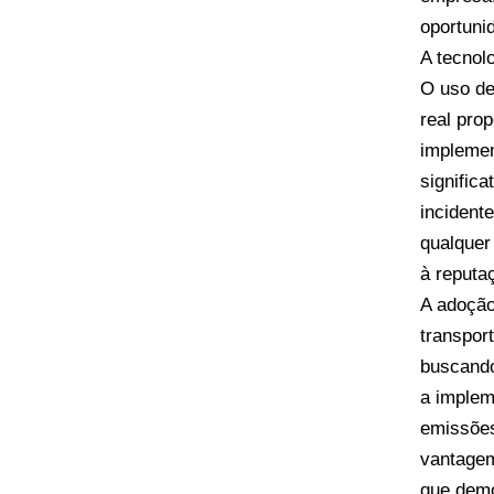
oportuni
A tecnol
O uso de
real pro
implemen
signific
incident
qualquer
à reputa
A adoção
transpor
buscando
a implem
emissões
vantagem
que demo