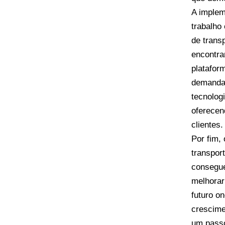
A implem
trabalho
de trans
encontra
platafor
demanda 
tecnolog
oferecen
clientes.
Por fim,
transpor
consegue
melhorar
futuro o
crescime
um passo