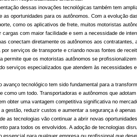
entação dessas inovações tecnológicas também tem ampli
 e as oportunidades para os autônomos. Com a evolução das 
porte, como os aplicativos de frete, muitos motoristas aut
r cargas com maior facilidade e sem a necessidade de inte
mas conectam diretamente os autônomos aos contratantes,
por serviços de transporte e criando novas fontes de receit
ia permite que os motoristas autônomos se profissionalizem
do serviços especializados que atendem às necessidades e
 o avanço tecnológico tem sido fundamental para a transfor
te como um todo. Transportadoras e autônomos que adotam
m obter uma vantagem competitiva significativa no mercad
 a gestão, reduzir custos e aumentar a segurança é apena
nde as tecnologias vão continuar a abrir novas oportunidade
nto para todos os envolvidos. A adoção de tecnologias disr
 essencial para qualquer empresa ou profissional que dese