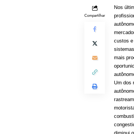
Nos últi
Compartilhar
profissi
autônom
mercador
custos e
sistemas
mais pro
oportuni
autônom
Um dos m
autônomo
rastream
motorist
combustí
congesti
diminui 