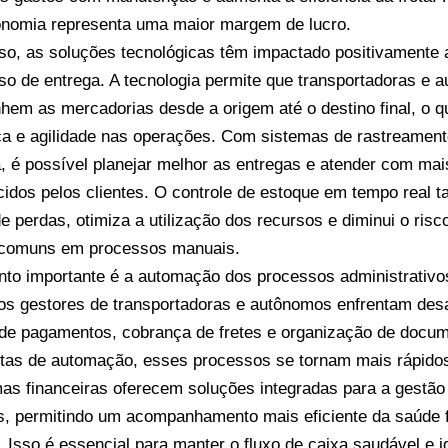
nomia representa uma maior margem de lucro.
so, as soluções tecnológicas têm impactado positivamente 
so de entrega. A tecnologia permite que transportadoras e 
em as mercadorias desde a origem até o destino final, o q
a e agilidade nas operações. Com sistemas de rastreament
 é possível planejar melhor as entregas e atender com mai
cidos pelos clientes. O controle de estoque em tempo real 
e perdas, otimiza a utilização dos recursos e diminui o ris
 comuns em processos manuais.
nto importante é a automação dos processos administrativos
os gestores de transportadoras e autônomos enfrentam desa
 de pagamentos, cobrança de fretes e organização de docu
tas de automação, esses processos se tornam mais rápidos
mas financeiras oferecem soluções integradas para a gestão 
, permitindo um acompanhamento mais eficiente da saúde f
 Isso é essencial para manter o fluxo de caixa saudável e id