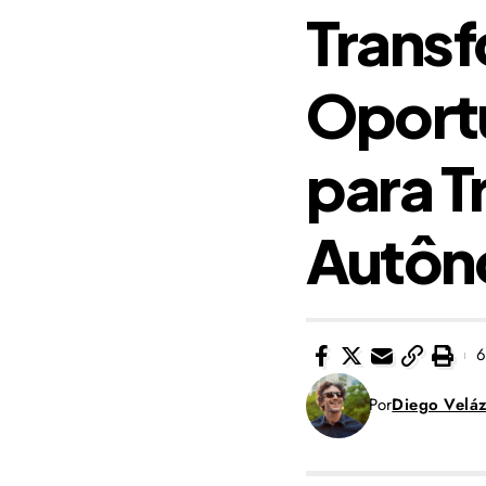
Trans
Oport
para T
Autô
6
Por
Diego Velá