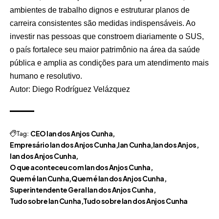
ambientes de trabalho dignos e estruturar planos de
carreira consistentes são medidas indispensáveis. Ao
investir nas pessoas que constroem diariamente o SUS,
o país fortalece seu maior patrimônio na área da saúde
pública e amplia as condições para um atendimento mais
humano e resolutivo.
Autor: Diego Rodríguez Velázquez
Tag:
CEO Ian dos Anjos Cunha
Empresário Ian dos Anjos Cunha
Ian Cunha
Ian dos Anjos
Ian dos Anjos Cunha
O que aconteceu com Ian dos Anjos Cunha
Quem é Ian Cunha
Quem é Ian dos Anjos Cunha
Superintendente Geral Ian dos Anjos Cunha
Tudo sobre Ian Cunha
Tudo sobre Ian dos Anjos Cunha