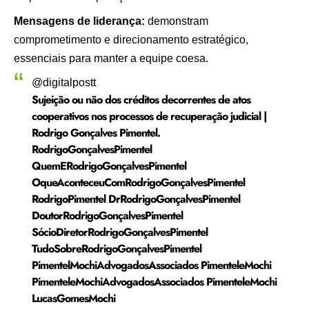
Mensagens de liderança:
demonstram
comprometimento e direcionamento estratégico,
essenciais para manter a equipe coesa.
@digitalpostt
Sujeição ou não dos créditos decorrentes de atos
cooperativos nos processos de recuperação judicial |
Rodrigo Gonçalves Pimentel.
RodrigoGonçalvesPimentel
QuemERodrigoGonçalvesPimentel
OqueAconteceuComRodrigoGonçalvesPimentel
RodrigoPimentel DrRodrigoGonçalvesPimentel
DoutorRodrigoGonçalvesPimentel
SócioDiretorRodrigoGonçalvesPimentel
TudoSobreRodrigoGonçalvesPimentel
PimentelMochiAdvogadosAssociados PimenteleMochi
PimenteleMochiAdvogadosAssociados PimenteleMochi
LucasGomesMochi