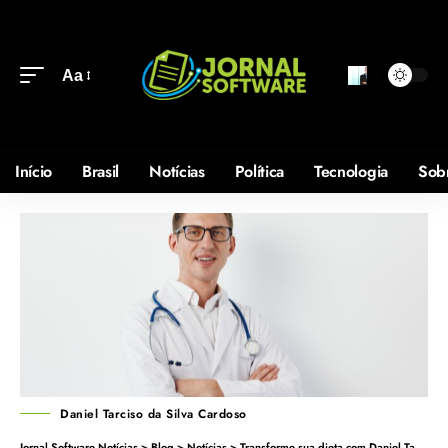
Aa
Início
Brasil
Notícias
Política
Tecnologia
Sob
Daniel Tarciso da Silva Cardoso
Jornal Software Notícias
>
Blog
>
Notícias
>
Transforme sua dieta com Daniel Tarciso da Silva Cardoso e alcance novos patamares de performance