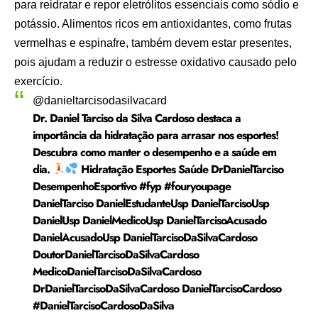
para reidratar e repor eletrólitos essenciais como sódio e
potássio. Alimentos ricos em antioxidantes, como frutas
vermelhas e espinafre, também devem estar presentes,
pois ajudam a reduzir o estresse oxidativo causado pelo
exercício.
@danieltarcisodasilvacard
Dr. Daniel Tarciso da Silva Cardoso destaca a
importância da hidratação para arrasar nos esportes!
Descubra como manter o desempenho e a saúde em
dia.
Hidratação Esportes Saúde DrDanielTarciso
DesempenhoEsportivo
#fyp
#fouryoupage
DanielTarciso DanielEstudanteUsp DanielTarcisoUsp
DanielUsp DanielMedicoUsp DanielTarcisoAcusado
DanielAcusadoUsp DanielTarcisoDaSilvaCardoso
DoutorDanielTarcisoDaSilvaCardoso
MedicoDanielTarcisoDaSilvaCardoso
DrDanielTarcisoDaSilvaCardoso DanielTarcisoCardoso
#DanielTarcisoCardosoDaSilva