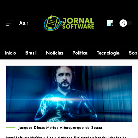
Aa
Início
Brasil
Notícias
Política
Tecnologia
Sob
Jacques Dimas Mattos Albuquerque de Souza
Jornal Software Notícias
>
Blog
>
Notícias
>
Explorando o legado visionário de Arthur C. Clarke na ficção científica