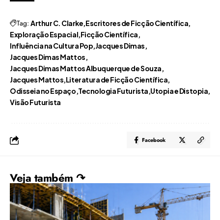
Tag:
Arthur C. Clarke
Escritores de Ficção Científica
Exploração Espacial
Ficção Científica
Influência na Cultura Pop
Jacques Dimas
Jacques Dimas Mattos
Jacques Dimas Mattos Albuquerque de Souza
Jacques Mattos
Literatura de Ficção Científica
Odisseia no Espaço
Tecnologia Futurista
Utopia e Distopia
Visão Futurista
Facebook
Veja também ↷