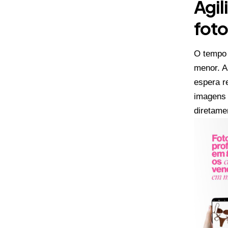
Agil
foto
O tempo 
menor. A
espera r
imagens 
diretame