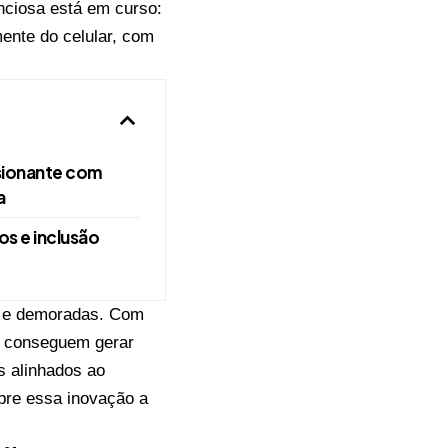
nciosa está em curso:
mente do celular, com
sionante com
a
s e inclusão
s e demoradas. Com
or conseguem gerar
s alinhados ao
obre essa inovação a