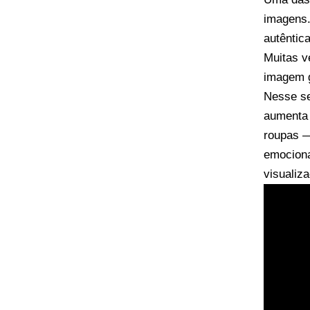
imagens.
autêntic
Muitas ve
imagem g
Nesse se
aumenta 
roupas —
emociona
visualiz