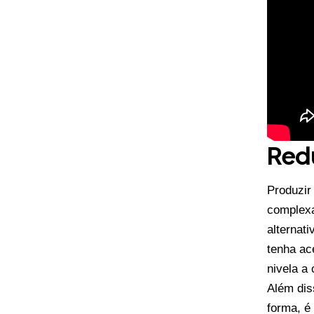
Redu
Produzir
complexa
alternat
tenha ac
nivela a
Além dis
forma, é 