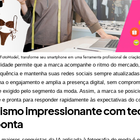
otoModel, transforme seu smartphone em uma ferramenta profissional de criação 
lidade permite que a marca acompanhe o ritmo do mercado,
equência e mantenha suas redes sociais sempre atualizadas
na o engajamento e amplia a presença digital, sem comprom
e exigido pelo segmento da moda. Assim, a marca se posici
e e pronta para responder rapidamente às expectativas do co
lismo impressionante com te
ponta
maiores conquistas da IA aplicada à fotografia de moda é o