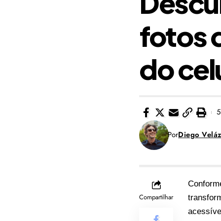
Descub
fotos 
do cel
5
Por
Diego Velá
Conforme
Compartilhar
transfor
acessíve