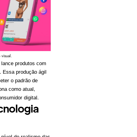
visual.
 lance produtos com
. Essa produção ágil
eter o padrão de
ona como atual,
nsumidor digital.
cnologia
 nível de realismo das