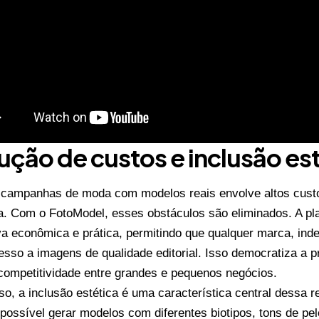
ção de custos e inclusão es
 campanhas de moda com modelos reais envolve altos custo
. Com o FotoModel, esses obstáculos são eliminados. A pl
iva econômica e prática, permitindo que qualquer marca, ind
esso a imagens de qualidade editorial. Isso democratiza a p
 competitividade entre grandes e pequenos negócios.
so, a inclusão estética é uma característica central dessa 
possível gerar modelos com diferentes biotipos, tons de pele