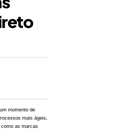
as
ireto
e um momento de
processos mais ágeis,
a como as marcas