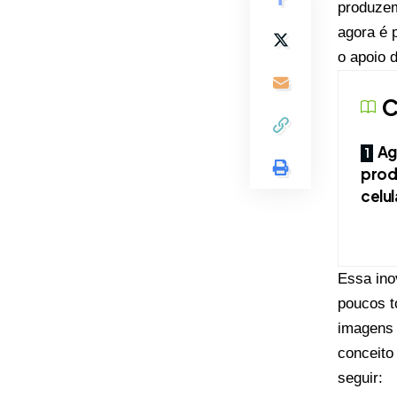
produzem
agora é p
o apoio d
C
Ag
prod
celul
Essa ino
poucos t
imagens 
conceito
seguir: