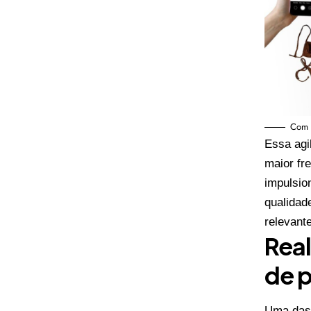
Com F
Essa agi
maior fr
impulsio
qualidad
relevant
Rea
de 
Uma das 