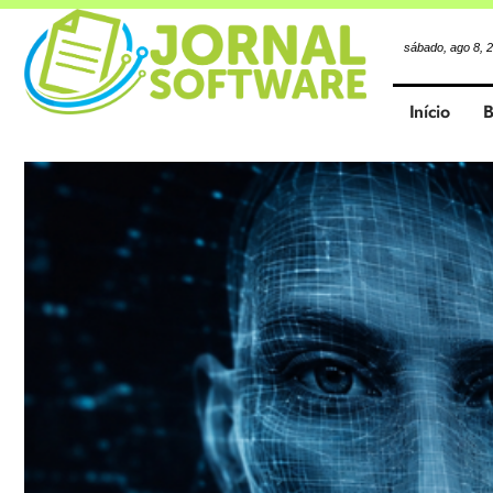
sábado, ago 8, 
Início
B