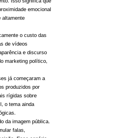
to. Isso significa que
 proximidade emocional
 e altamente
icamente o custo das
as de vídeos
aparência e discurso
o marketing político,
íses já começaram a
os produzidos por
ais rígidas sobre
il, o tema ainda
ógicas.
do da imagem pública.
ular falas,