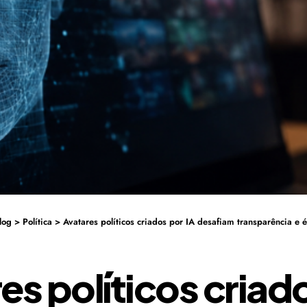
log
>
Política
>
Avatares políticos criados por IA desafiam transparência e ét
es políticos criad