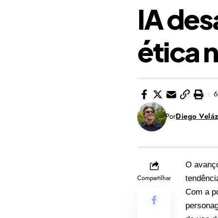
IA des
ética n
6
Por
Diego Velá
O avanço
Compartilhar
tendência
Com a po
personag