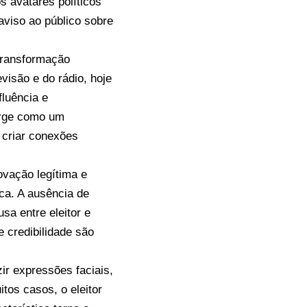
 avatares políticos
 aviso ao público sobre
transformação
isão e do rádio, hoje
fluência e
surge como um
 criar conexões
ovação legítima e
ca. A ausência de
sa entre eleitor e
e credibilidade são
ir expressões faciais,
tos casos, o eleitor