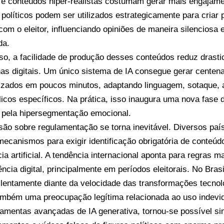
 e conteúdos hiper-realistas costumam gerar mais engajamen
 políticos podem ser utilizados estrategicamente para criar
l com o eleitor, influenciando opiniões de maneira silenciosa
da.
so, a facilidade de produção desses conteúdos reduz drast
s digitais. Um único sistema de IA consegue gerar centen
izados em poucos minutos, adaptando linguagem, sotaque, 
licos específicos. Na prática, isso inaugura uma nova fase d
pela hipersegmentação emocional.
são sobre regulamentação se torna inevitável. Diversos pa
mecanismos para exigir identificação obrigatória de conteúd
cia artificial. A tendência internacional aponta para regras m
ncia digital, principalmente em períodos eleitorais. No Bras
lentamente diante da velocidade das transformações tecnol
ambém uma preocupação legítima relacionada ao uso indevi
amentas avançadas de IA generativa, tornou-se possível sim