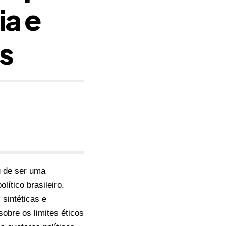
ia e
is
ou de ser uma
lítico brasileiro.
sintéticas e
obre os limites éticos