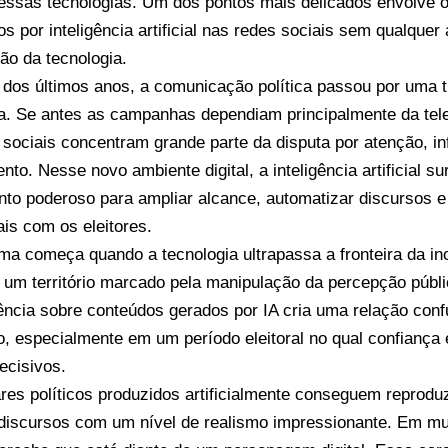
essas tecnologias. Um dos pontos mais delicados envolve os
s por inteligência artificial nas redes sociais sem qualquer
ção da tecnologia.
 dos últimos anos, a comunicação política passou por uma 
a. Se antes as campanhas dependiam principalmente da telev
 sociais concentram grande parte da disputa por atenção, in
nto. Nesse novo ambiente digital, a inteligência artificial 
nto poderoso para ampliar alcance, automatizar discursos e
is com os eleitores.
ma começa quando a tecnologia ultrapassa a fronteira da in
 um território marcado pela manipulação da percepção públi
ência sobre conteúdos gerados por IA cria uma relação confu
o, especialmente em um período eleitoral no qual confiança 
ecisivos.
res políticos produzidos artificialmente conseguem reproduz
discursos com um nível de realismo impressionante. Em mui