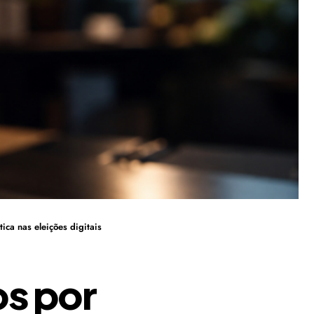
ica nas eleições digitais
os por