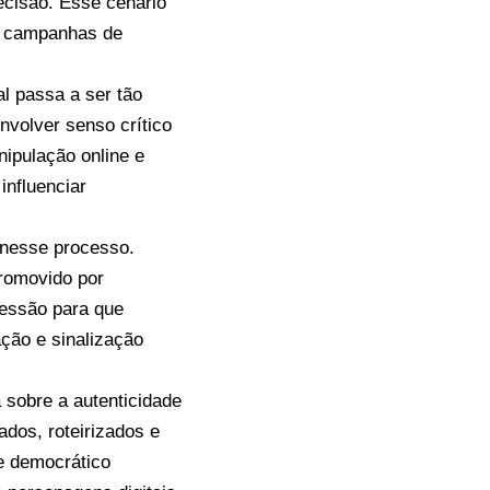
ecisão. Esse cenário
e campanhas de
al passa a ser tão
nvolver senso crítico
nipulação online e
influenciar
 nesse processo.
romovido por
pressão para que
ção e sinalização
 sobre a autenticidade
dos, roteirizados e
e democrático