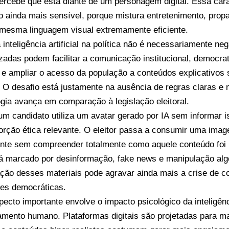
ercebe que está diante de um personagem digital. Essa carac
 ainda mais sensível, porque mistura entretenimento, pro
esma linguagem visual extremamente eficiente.
inteligência artificial na política não é necessariamente ne
zadas podem facilitar a comunicação institucional, democr
e ampliar o acesso da população a conteúdos explicativos 
. O desafio está justamente na ausência de regras claras e
ogia avança em comparação à legislação eleitoral.
m candidato utiliza um avatar gerado por IA sem informar is
orção ética relevante. O eleitor passa a consumir uma imag
ente sem compreender totalmente como aquele conteúdo foi
já marcado por desinformação, fake news e manipulação algor
cação desses materiais pode agravar ainda mais a crise de c
ções democráticas.
ecto importante envolve o impacto psicológico da inteligênci
mento humano. Plataformas digitais são projetadas para m