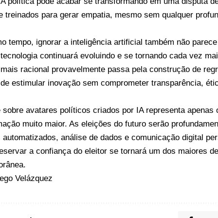
 A política pode acabar se transformando em uma disputa de
e treinados para gerar empatia, mesmo sem qualquer profun
 tempo, ignorar a inteligência artificial também não parece
A tecnologia continuará evoluindo e se tornando cada vez ma
mais racional provavelmente passa pela construção de regr
de estimular inovação sem comprometer transparência, étic
 sobre avatares políticos criados por IA representa apena
mação muito maior. As eleições do futuro serão profundamen
 automatizados, análise de dados e comunicação digital per
reservar a confiança do eleitor se tornará um dos maiores d
orânea.
iego Velázquez