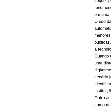
sequer p
fenômeno
em uma m
O uso da 
automati
menores 
públicas
a tecnol
Quando u
uma dist
digitalm
cenário 
identifi
institui
Outro asp
comporta