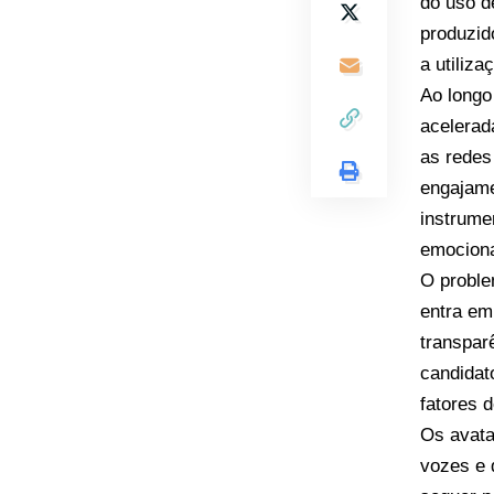
do uso d
produzido
a utiliza
Ao longo
acelerad
as redes
engajame
instrume
emociona
O proble
entra em
transpar
candidat
fatores d
Os avata
vozes e 