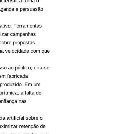
terística torna o
paganda e persuasão
gativo. Ferramentas
atizar campanhas
sobre propostas
 na velocidade com que
so ao público, cria-se
em fabricada
 produzido. Em um
ítmica, a falta de
onfiança nas
a artificial sobre o
aximizar retenção de