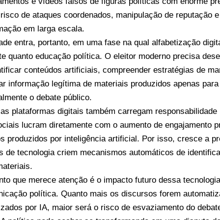
amentos e vídeos falsos de figuras políticas com enorme pr
 risco de ataques coordenados, manipulação de reputação 
mação em larga escala.
ade entra, portanto, em uma fase na qual alfabetização digit
te quanto educação política. O eleitor moderno precisa dese
tificar conteúdos artificiais, compreender estratégias de ma
iar informação legítima de materiais produzidos apenas para 
lmente o debate público.
ias plataformas digitais também carregam responsabilidade
ciais lucram diretamente com o aumento de engajamento p
 produzidos por inteligência artificial. Por isso, cresce a 
 de tecnologia criem mecanismos automáticos de identifica
ateriais.
nto que merece atenção é o impacto futuro dessa tecnologia
icação política. Quanto mais os discursos forem automatiza
izados por IA, maior será o risco de esvaziamento do debat