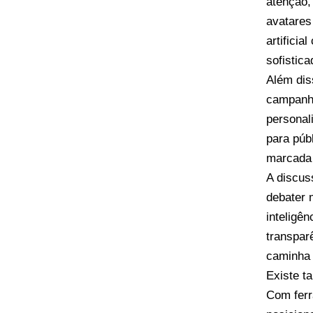
atenção,
avatares
artificia
sofistica
Além dis
campanha
personal
para púb
marcada 
A discus
debater 
inteligên
transparê
caminha 
Existe t
Com ferr