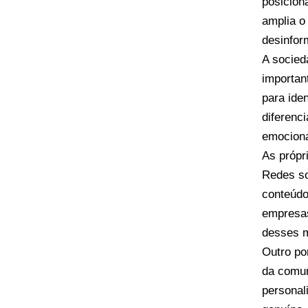
posicion
amplia o
desinfor
A socied
importan
para iden
diferenc
emociona
As própr
Redes so
conteúdos
empresas
desses m
Outro po
da comun
personal