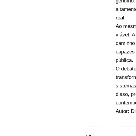
genuíno.
altament
real.
Ao mesmo
viável. 
caminho 
capazes 
pública.
O debate
transfor
sistemas
disso, p
contemp
Autor: D