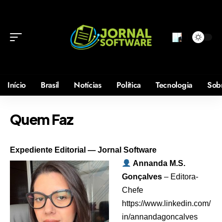
Início
Brasil
Notícias
Política
Tecnologia
Sob
Quem Faz
Expediente Editorial — Jornal Software
Annanda M.S.
Gonçalves
– Editora-
Chefe
https://www.linkedin.com/
in/annandagoncalves