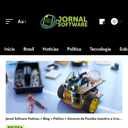
Aa
Início
Brasil
Notícias
Política
Tecnologia
Sob
Jornal Software Notícias
>
Blog
>
Política
>
Governo da Paraíba Incentiva a Criatividade e a Inovação com Olimpíada de Robótica
POLÍTICA