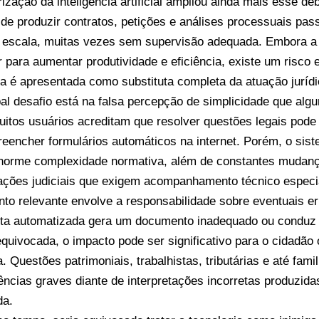
rização da inteligência artificial ampliou ainda mais esse d
de produzir contratos, petições e análises processuais pass
 escala, muitas vezes sem supervisão adequada. Embora 
ir para aumentar produtividade e eficiência, existe um risco
ia é apresentada como substituta completa da atuação juríd
pal desafio está na falsa percepção de simplicidade que al
uitos usuários acreditam que resolver questões legais pode
reencher formulários automáticos na internet. Porém, o siste
norme complexidade normativa, além de constantes mudança
tações judiciais que exigem acompanhamento técnico especi
nto relevante envolve a responsabilidade sobre eventuais 
ta automatizada gera um documento inadequado ou conduz
 equivocada, o impacto pode ser significativo para o cidadã
. Questões patrimoniais, trabalhistas, tributárias e até fam
ncias graves diante de interpretações incorretas produzid
da.