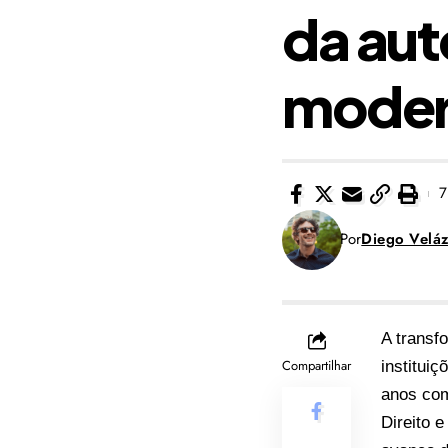
da au
moder
7
Por
Diego Velá
A transf
Compartilhar
institui
anos com
Direito 