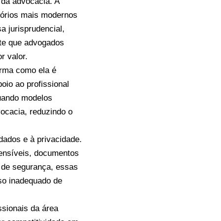
 da advocacia. A
itórios mais modernos
sa jurisprudencial,
ite que advogados
r valor.
orma como ela é
oio ao profissional
quando modelos
ocacia, reduzindo o
dados e à privacidade.
sensíveis, documentos
 de segurança, essas
so inadequado de
ssionais da área