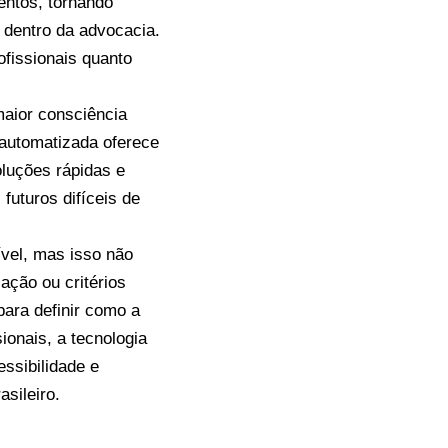
entos, tornando
a dentro da advocacia.
ofissionais quanto
aior consciência
a automatizada oferece
oluções rápidas e
futuros difíceis de
ível, mas isso não
ação ou critérios
para definir como a
ionais, a tecnologia
essibilidade e
sileiro.