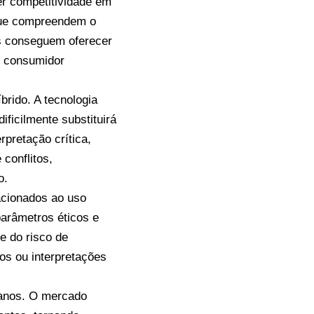
er competitividade em
que compreendem o
as conseguem oferecer
o consumidor
brido. A tecnologia
ificilmente substituirá
rpretação crítica,
 conflitos,
o.
lacionados ao uso
 parâmetros éticos e
e do risco de
os ou interpretações
s anos. O mercado