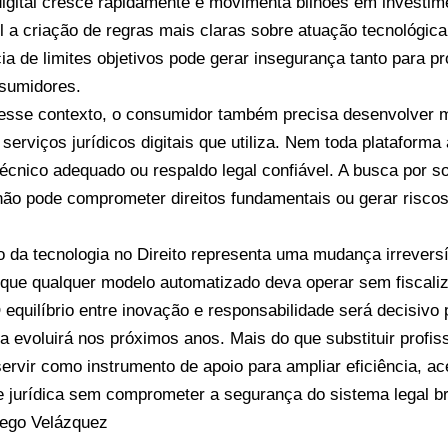
 digital cresce rapidamente e movimenta bilhões em investim
el a criação de regras mais claras sobre atuação tecnológic
ia de limites objetivos pode gerar insegurança tanto para pr
sumidores.
esse contexto, o consumidor também precisa desenvolver m
 serviços jurídicos digitais que utiliza. Nem toda plataform
técnico adequado ou respaldo legal confiável. A busca por s
não pode comprometer direitos fundamentais ou gerar riscos 
 da tecnologia no Direito representa uma mudança irrevers
a que qualquer modelo automatizado deva operar sem fiscaliz
 equilíbrio entre inovação e responsabilidade será decisivo 
a evoluirá nos próximos anos. Mais do que substituir profiss
servir como instrumento de apoio para ampliar eficiência, ac
e jurídica sem comprometer a segurança do sistema legal bra
iego Velázquez