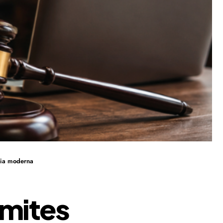
cia moderna
imites