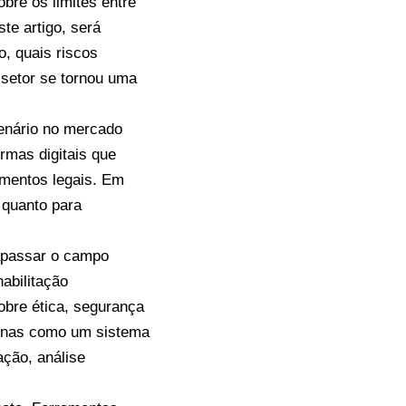
re os limites entre
te artigo, será
o, quais riscos
setor se tornou uma
cenário no mercado
ormas digitais que
imentos legais. Em
 quanto para
apassar o campo
abilitação
obre ética, segurança
apenas como um sistema
ação, análise