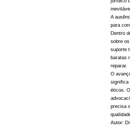
jurídico
inevitáv
A ausênc
para con
Dentro d
sobre os
suporte 
baratas 
reparar.
O avanço
signific
éticos. O
advocaci
precisa 
qualidad
Autor: D