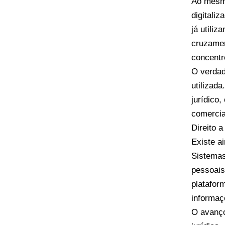
Ao mesmo
digitali
já utiliz
cruzamen
concentr
O verdad
utilizad
jurídico
comercia
Direito 
Existe a
Sistemas
pessoais
platafor
informaç
O avanço