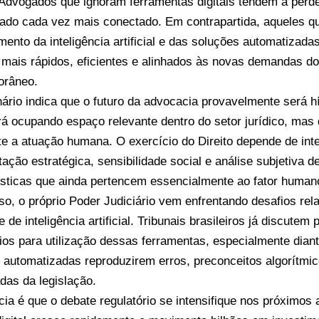
. Advogados que ignoram ferramentas digitais tendem a perd
do cada vez mais conectado. Em contrapartida, aqueles 
mento da inteligência artificial e das soluções automatizad
 mais rápidos, eficientes e alinhados às novas demandas d
orâneo.
ário indica que o futuro da advocacia provavelmente será hí
rá ocupando espaço relevante dentro do setor jurídico, mas d
te a atuação humana. O exercício do Direito depende de inte
ção estratégica, sensibilidade social e análise subjetiva de
ísticas que ainda pertencem essencialmente ao fator human
so, o próprio Poder Judiciário vem enfrentando desafios re
 de inteligência artificial. Tribunais brasileiros já discutem
rios para utilização dessas ferramentas, especialmente diant
 automatizadas reproduzirem erros, preconceitos algorítmic
das da legislação.
cia é que o debate regulatório se intensifique nos próximo