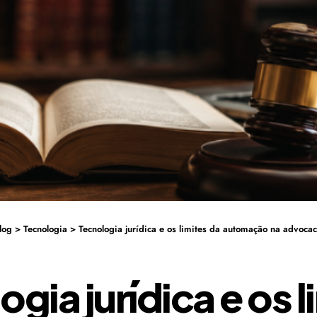
log
>
Tecnologia
>
Tecnologia jurídica e os limites da automação na advoca
gia jurídica e os l