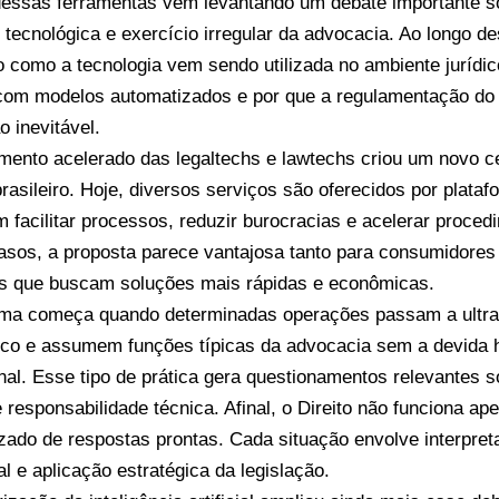
essas ferramentas vem levantando um debate importante sob
 tecnológica e exercício irregular da advocacia. Ao longo des
o como a tecnologia vem sendo utilizada no ambiente jurídic
om modelos automatizados e por que a regulamentação do 
o inevitável.
mento acelerado das legaltechs e lawtechs criou um novo 
brasileiro. Hoje, diversos serviços são oferecidos por plataf
 facilitar processos, reduzir burocracias e acelerar proced
asos, a proposta parece vantajosa tanto para consumidores
 que buscam soluções mais rápidas e econômicas.
ma começa quando determinadas operações passam a ultr
ico e assumem funções típicas da advocacia sem a devida h
onal. Esse tipo de prática gera questionamentos relevantes s
 e responsabilidade técnica. Afinal, o Direito não funciona 
zado de respostas prontas. Cada situação envolve interpret
l e aplicação estratégica da legislação.