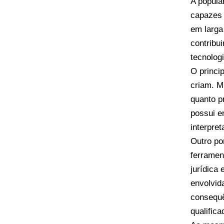
A popula
capazes 
em larga
contribu
tecnolog
O princi
criam. M
quanto p
possui e
interpre
Outro po
ferramen
jurídica
envolvida
consequê
qualifica