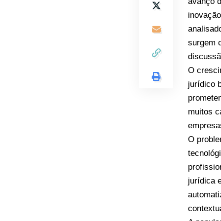
avanço d
inovação
analisad
surgem c
discussã
O cresci
jurídico 
prometem
muitos c
empresas
O proble
tecnológ
profissi
jurídica
automati
contextua