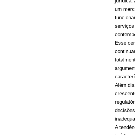
jurídica
um merca
funciona
serviços
contemp
Esse cen
continua
totalmen
argumenta
caracter
Além dis
crescente
regulató
decisões
inadequa
A tendên