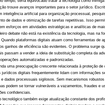
 tempo, seria equivocado tratar a tecnologia como inimiga
zação trouxe avanços importantes para o setor jurídico. Escr
am inteligência artificial para organização processual, pesqui
to de dados e otimização de tarefas repetitivas. Isso perm
em esforços em atividades estratégicas e analíticas de maio
eiro debate não está na existência da tecnologia, mas na f
a. Quando plataformas digitais atuam como ferramentas de ap
, os ganhos de eficiência são evidentes. O problema surge 
is passam a vender a ideia de substituição completa da adv
a operações automatizadas e padronizadas.
inda uma preocupação crescente relacionada à proteção de 
 jurídicos digitais frequentemente lidam com informações 
 e dados processuais sigilosos. Sem mecanismos robustos
mas podem se tornar vulneráveis a vazamentos, fraudes e u
ões confidenciais.
 tecnológico também exige atualização constante dos profi