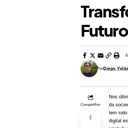
Transf
Futuro
6
Por
Diego Velá
Nos últi
Compartilhar
da socie
tem sido
digital 