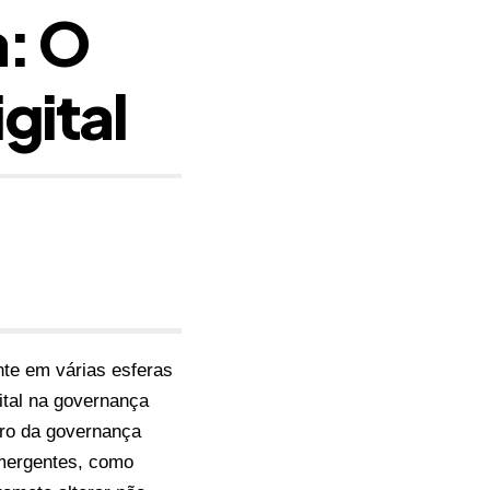
a: O
gital
te em várias esferas
ital na governança
uro da governança
emergentes, como