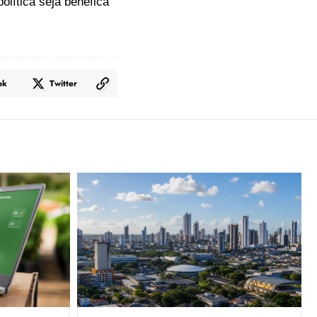
olítica seja benéfica
ok
Twitter