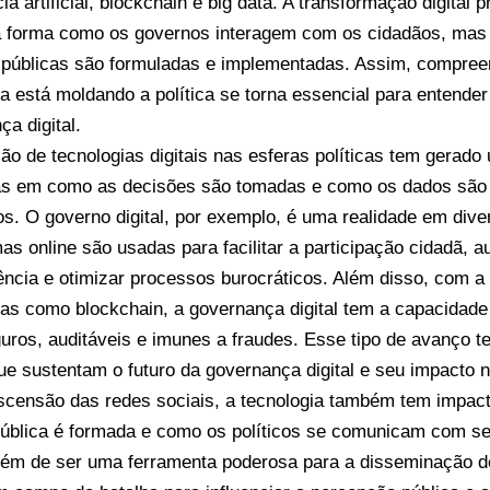
cia artificial, blockchain e big data. A transformação digital 
a forma como os governos interagem com os cidadãos, ma
s públicas são formuladas e implementadas. Assim, compre
ia está moldando a política se torna essencial para entender
a digital.
ção de tecnologias digitais nas esferas políticas tem gerado
s em como as decisões são tomadas e como os dados são
os. O governo digital, por exemplo, é uma realidade em div
mas online são usadas para facilitar a participação cidadã, 
ência e otimizar processos burocráticos. Além disso, com 
ias como blockchain, a governança digital tem a capacidade
uros, auditáveis e imunes a fraudes. Esse tipo de avanço t
ue sustentam o futuro da governança digital e seu impacto na
censão das redes sociais, a tecnologia também tem impac
pública é formada e como os políticos se comunicam com seu
além de ser uma ferramenta poderosa para a disseminação d