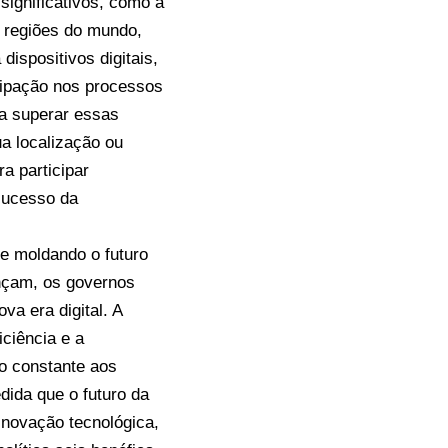
significativos, como a
s regiões do mundo,
ispositivos digitais,
cipação nos processos
ra superar essas
ua localização ou
a participar
 sucesso da
 e moldando o futuro
ançam, os governos
a era digital. A
iciência e a
o constante aos
dida que o futuro da
inovação tecnológica,