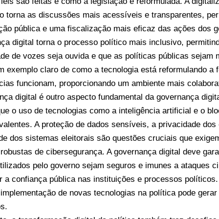
leis são feitas e como a legislação é reformulada. A digital
ivo torna as discussões mais acessíveis e transparentes, pe
ação pública e uma fiscalização mais eficaz das ações dos 
ça digital torna o processo político mais inclusivo, permiti
ade de vozes seja ouvida e que as políticas públicas sejam 
m exemplo claro de como a tecnologia está reformulando a
ias funcionam, proporcionando um ambiente mais colaborati
nça digital é outro aspecto fundamental da governança digit
ue o uso de tecnologias como a inteligência artificial e o b
valentes. A proteção de dados sensíveis, a privacidade dos
ade dos sistemas eleitorais são questões cruciais que exig
s robustas de cibersegurança. A governança digital deve gar
 utilizados pelo governo sejam seguros e imunes a ataques c
r a confiança pública nas instituições e processos polític
a implementação de novas tecnologias na política pode gerar
os.