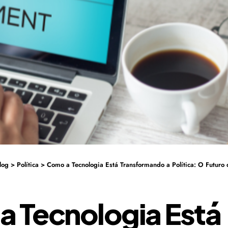
log
>
Política
>
Como a Tecnologia Está Transformando a Política: O Futuro
 Tecnologia Está