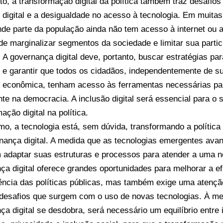
to, a transformação digital da política também traz desafios 
 digital e a desigualdade no acesso à tecnologia. Em muita
de parte da população ainda não tem acesso à internet ou a d
de marginalizar segmentos da sociedade e limitar sua parti
s. A governança digital deve, portanto, buscar estratégias pa
s e garantir que todos os cidadãos, independentemente de s
 econômica, tenham acesso às ferramentas necessárias par
te na democracia. A inclusão digital será essencial para o
ação digital na política.
o, a tecnologia está, sem dúvida, transformando a política
nança digital. A medida que as tecnologias emergentes av
 adaptar suas estruturas e processos para atender a uma nov
ça digital oferece grandes oportunidades para melhorar a ef
ência das políticas públicas, mas também exige uma atençã
 desafios que surgem com o uso de novas tecnologias. À me
ça digital se desdobra, será necessário um equilíbrio entre 