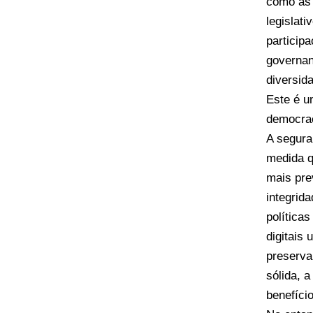
como as 
legislat
particip
governan
diversid
Este é u
democrac
A segura
medida q
mais pre
integrid
política
digitais
preserva
sólida, 
benefíci