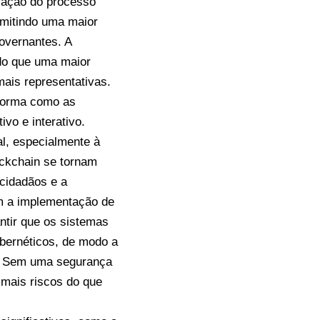
ização do processo
rmitindo uma maior
governantes. A
ndo que uma maior
mais representativas.
 forma como as
vo e interativo.
al, especialmente à
lockchain se tornam
 cidadãos e a
em a implementação de
antir que os sistemas
ibernéticos, de modo a
os. Sem uma segurança
 mais riscos do que