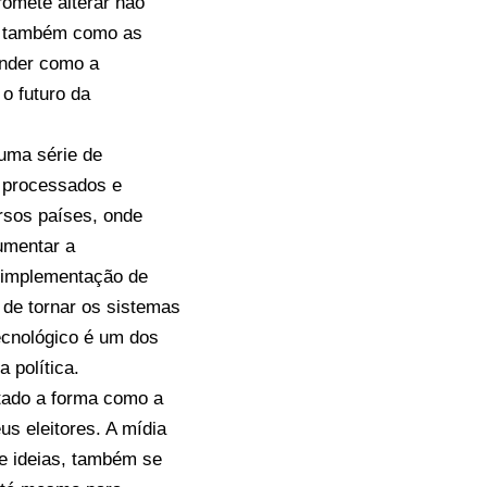
promete alterar não
s também como as
ender como a
 o futuro da
 uma série de
 processados e
ersos países, onde
aumentar a
a implementação de
 de tornar os sistemas
ecnológico é um dos
 política.
tado a forma como a
s eleitores. A mídia
e ideias, também se