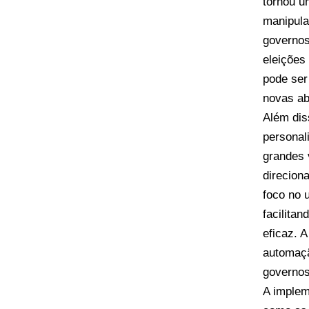
tornou u
manipula
governos
eleições
pode ser
novas ab
Além dis
personal
grandes 
direcion
foco no 
facilita
eficaz. A
automaçã
governos
A implem