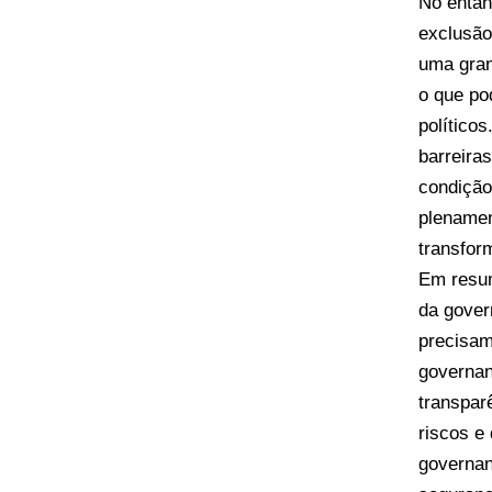
No entan
exclusão
uma gran
o que po
político
barreira
condição
plenamen
transform
Em resum
da gover
precisam
governan
transpar
riscos e
governan