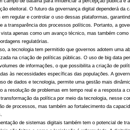
m campo de batalha para influenciar a percepção pública e
ção eleitoral. O futuro da governança digital dependerá da 
 em regular e controlar o uso dessas plataformas, garantin
 e a transparência dos processos políticos. Portanto, a gove
 vista apenas como um avanço técnico, mas também como
ordagens regulatórias.
so, a tecnologia tem permitido que governos adotem uma 
izada na criação de políticas públicas. O uso de big data pe
volumes de informações, o que possibilita a criação de polít
adas às necessidades específicas das populações. A govern
uso de dados e tecnologia, permite uma gestão mais dinâmic
ndo a resolução de problemas em tempo real e a resposta a c
 transformação da política por meio da tecnologia, nesse con
o de processos, mas também ao fortalecimento da capacid
.
entação de sistemas digitais também tem o potencial de tr