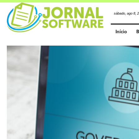
sábado, ago 8, 
Início
B