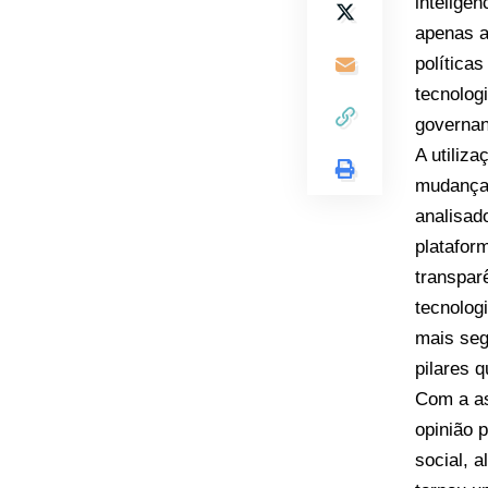
inteligên
apenas 
política
tecnolog
governanç
A utiliza
mudança
analisad
platafor
transpar
tecnolog
mais seg
pilares q
Com a as
opinião 
social, 